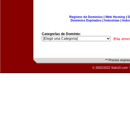
Registro de Dominios
|
Web Hosting
|
D
Dominios Expirados
|
Industrias
|
Indu
Categorías de Dominio:
[Pág. princi
** Precios expre
© 2002/2022 Solo10.com