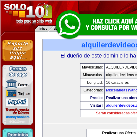
alquilerdevide
El dueño de este dominio lo ha
Mayusculas:
ALQUILERDEVID
Minusculas:
alquilerdevideos.
Longitud:
16 caracteres
Categorias:
Miscelaneas (vari
Precio:
Realizar una ofert
Visitar!
alquilerdevideos
Serán consideradas ofer
Realizar una Oferta