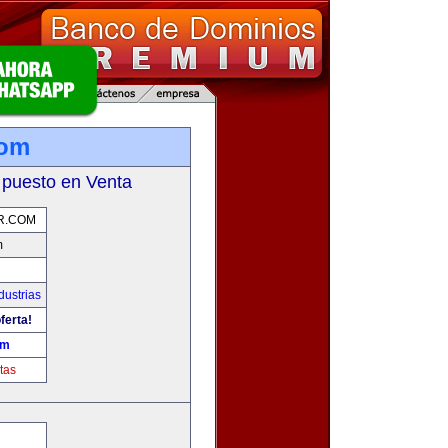
com
 puesto en Venta
R.COM
m
dustrias
ferta!
om
tas