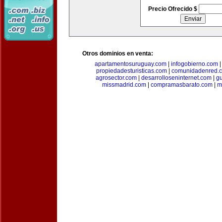
Precio Ofrecido $
Otros dominios en venta:
apartamentosuruguay.com
|
infogobierno.com
propiedadesturisticas.com
|
comunidadenred.
agrosector.com
|
desarrolloseninternet.com
|
g
missmadrid.com
|
compramasbarato.com
|
m