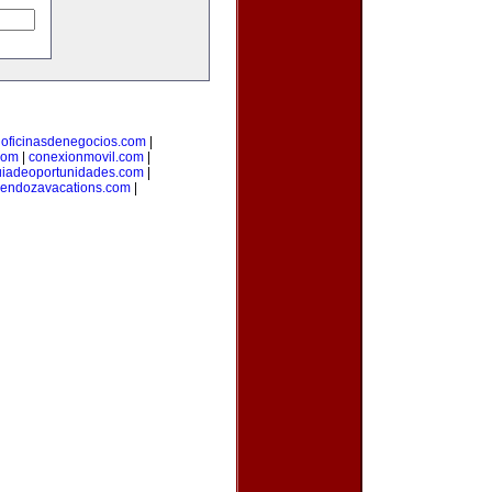
|
oficinasdenegocios.com
|
com
|
conexionmovil.com
|
uiadeoportunidades.com
|
endozavacations.com
|